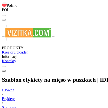
Poland
POL
PRODUKTY
Kreator
Uploader
Informacje
Kontakty
Szablon etykiety na mięso w puszkach | ID
Główna
/
Etykiety
/
Szablony