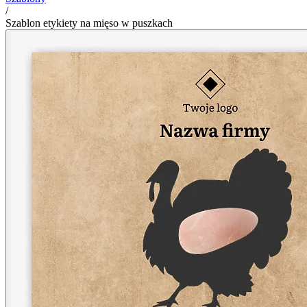
/
Szablon etykiety na mięso w puszkach