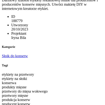
Darmowy szablon etykiety reklamowej online dla producentów i
producentów konserw mięsnych. Utwórz makietę DIY w
internetowym kreatorze etykiet.
ID
188779
Utworzony
20/10/2023
Projektant
Iryna Bila
Kategorie
Słoik do konserw
Tagi
etykiety na przetwory
etykiety na słoiki
konserwa
produkty mięsne
przetwory do mięsa wołowego
przetwory mięsne
produkcja konserw
producent konserw