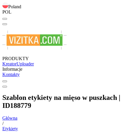
Poland
POL
PRODUKTY
Kreator
Uploader
Informacje
Kontakty
Szablon etykiety na mięso w puszkach |
ID188779
Główna
/
Etykiety