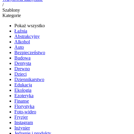
/
Szablony
Kategorie
Pokaż wszystko
Łaźnia
Abstrakcyjny
Alkohol
Auto
Bezpieczeństwo
Budowa
Dentysta
Drewno
Dzieci
Dziennikarstwo
Edukacja
Ekologia
Ezoteryka
Finanse
Florystyka
Foto-wideo
Fryzjer
Instagram
Inżynier
Jedzenie i produkty