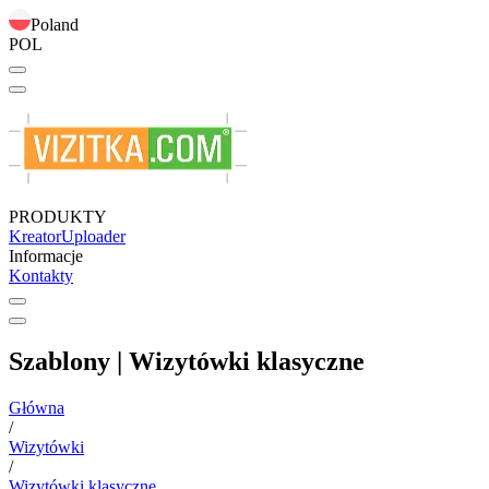
Poland
POL
PRODUKTY
Kreator
Uploader
Informacje
Kontakty
Szablony | Wizytówki klasyczne
Główna
/
Wizytówki
/
Wizytówki klasyczne