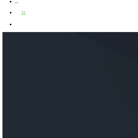
...
31