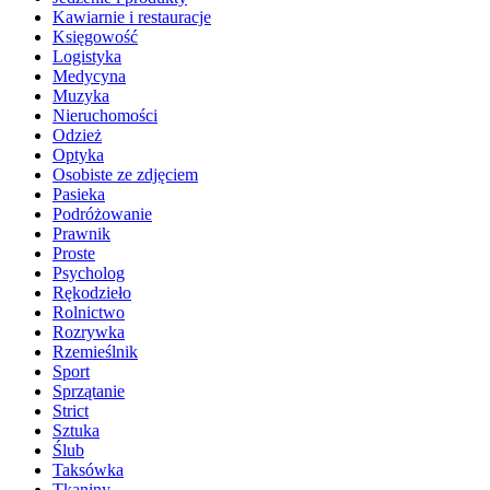
Kawiarnie i restauracje
Księgowość
Logistyka
Medycyna
Muzyka
Nieruchomości
Odzież
Optyka
Osobiste ze zdjęciem
Pasieka
Podróżowanie
Prawnik
Proste
Psycholog
Rękodzieło
Rolnictwo
Rozrywka
Rzemieślnik
Sport
Sprzątanie
Strict
Sztuka
Ślub
Taksówka
Tkaniny