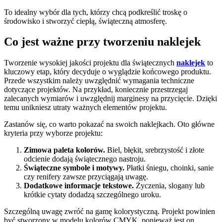
To idealny wybór dla tych, którzy chcą podkreślić troskę o
środowisko i stworzyć ciepłą, świąteczną atmosferę.
Co jest ważne przy tworzeniu naklejek
Tworzenie wysokiej jakości projektu dla świątecznych
naklejek
to
kluczowy etap, który decyduje o wyglądzie końcowego produktu.
Przede wszystkim należy uwzględnić wymagania techniczne
dotyczące projektów. Na przykład, koniecznie przestrzegaj
zalecanych wymiarów i uwzględnij marginesy na przycięcie. Dzięki
temu unikniesz utraty ważnych elementów projektu.
Zastanów się, co warto pokazać na swoich naklejkach. Oto główne
kryteria przy wyborze projektu:
Zimowa paleta kolorów.
Biel, błękit, srebrzystość i złote
odcienie dodają świątecznego nastroju.
Świąteczne symbole i motywy.
Płatki śniegu, choinki, sanie
czy renifery zawsze przyciągają uwagę.
Dodatkowe informacje tekstowe.
Życzenia, slogany lub
krótkie cytaty dodadzą szczególnego uroku.
Szczególną uwagę zwróć na gamę kolorystyczną. Projekt powinien
być stworzony w modelu kolorów CMYK, ponieważ jest on