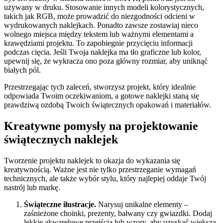
używany w druku. Stosowanie innych modeli kolorystycznych,
takich jak RGB, może prowadzić do niezgodności odcieni w
wydrukowanych naklejkach. Ponadto zawsze zostawiaj nieco
wolnego miejsca między tekstem lub ważnymi elementami a
krawędziami projektu. To zapobiegnie przycięciu informacji
podczas cięcia. Jeśli Twoja naklejka ma tło graficzne lub kolor,
upewnij się, że wykracza ono poza główny rozmiar, aby uniknąć
białych pól.
Przestrzegając tych zaleceń, stworzysz projekt, który idealnie
odpowiada Twoim oczekiwaniom, a gotowe naklejki staną się
prawdziwą ozdobą Twoich świątecznych opakowań i materiałów.
Kreatywne pomysły na projektowanie
świątecznych naklejek
Tworzenie projektu naklejek to okazja do wykazania się
kreatywnością. Ważne jest nie tylko przestrzeganie wymagań
technicznych, ale także wybór stylu, który najlepiej oddaje Twój
nastrój lub markę.
Świąteczne ilustracje.
Narysuj unikalne elementy –
zaśnieżone choinki, prezenty, bałwany czy gwiazdki. Dodaj
lekkie akwarelowe przejścia lub wzory, aby uzyskać większą