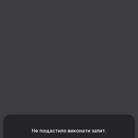
Завантаження конструктора
Не пощастило виконати запит.