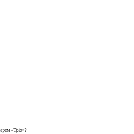
арем «Тріо»?