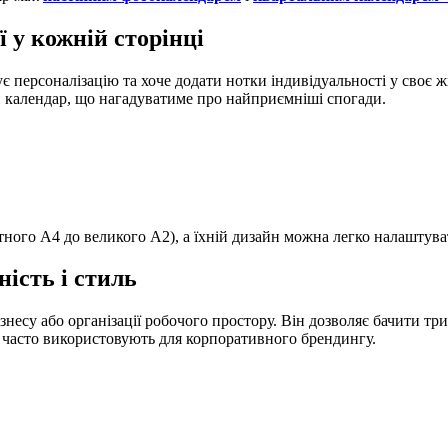
 у кожній сторінці
є персоналізацію та хоче додати нотки індивідуальності у своє 
 календар, що нагадуватиме про найприємніші спогади.
ктного A4 до великого A2), а їхній дизайн можна легко налаштув
ість і стиль
знесу або організації робочого простору. Він дозволяє бачити тр
 часто використовують для корпоративного брендингу.