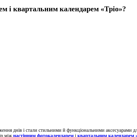
ем і квартальним календарем «Тріо»?
ження днів і стали стильними й функціональними аксесуарами для
ір між
настінним фотокалендарем
і
квартальним календарем 