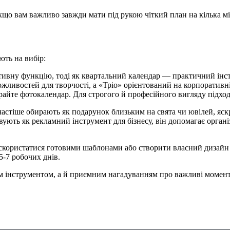
кщо вам важливо завжди мати під рукою чіткий план на кілька мі
ють на вибір:
ивну функцію, тоді як квартальний календар — практичний інс
ливостей для творчості, а «Тріо» орієнтований на корпоративні
айте фотокалендар. Для строгого й професійного вигляду підход
астіше обирають як подарунок близьким на свята чи ювілей, яск
ують як рекламний інструмент для бізнесу, він допомагає органі
 скористатися готовими шаблонами або створити власний дизай
5-7 робочих днів.
им інструментом, а й приємним нагадуванням про важливі момен