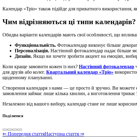
Календар «Тріо» також підійде для приватного використання, я
Чим відрізняються ці типи календарів?
Обидва варіанти календарів мають свої особливості, що вплива
Функціональність.
Фотокалендар виконує більше декорат
Персоналізація.
Настінний фотокалендар надає більше мож
Дизайн.
Якщо ви хочете зробити акцент на емоціях, вибир
Коли краще замовити кожен із них?
Настінний фотокалендар
ч
для друзів або колег.
Квартальний календар «Тріо»
використов
щоденному плануванні.
Створення календаря з нами — це просто й зручно. Ви можете
замовлення займає лише кілька хвилин, а виготовлення триває 
Незалежно від вашого вибору, календар стане не лише корисн
Поділитися
⇐ Попередня стаття
Наступна стаття ⇒