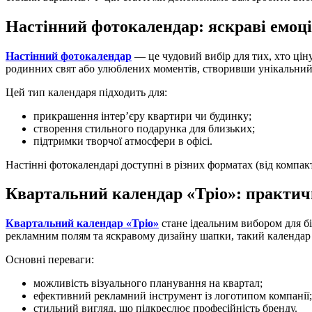
Настінний фотокалендар: яскраві емоції
Настінний фотокалендар
— це чудовий вибір для тих, хто ціну
родинних свят або улюблених моментів, створивши унікальний
Цей тип календаря підходить для:
прикрашення інтер’єру квартири чи будинку;
створення стильного подарунка для близьких;
підтримки творчої атмосфери в офісі.
Настінні фотокалендарі доступні в різних форматах (від компа
Квартальний календар «Тріо»: практичн
Квартальний календар «Тріо»
стане ідеальним вибором для бі
рекламним полям та яскравому дизайну шапки, такий календар
Основні переваги:
можливість візуального планування на квартал;
ефективний рекламний інструмент із логотипом компанії;
стильний вигляд, що підкреслює професійність бренду.