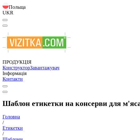
Польща
UKR
ПРОДУКЦІЯ
Конструктор
Завантажувач
Інформація
Контакти
Шаблон етикетки на консерви для м'яса
Головна
/
Етикетки
/
Шаблони