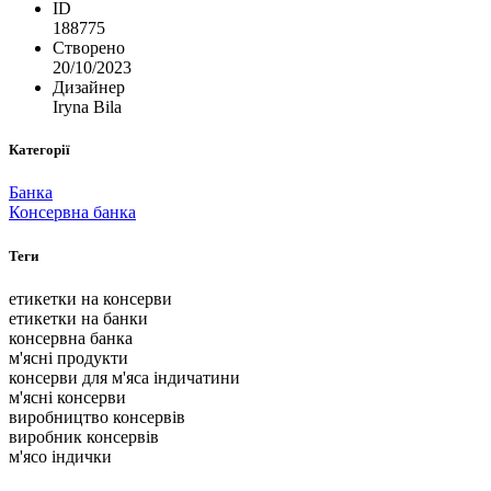
ID
188775
Створено
20/10/2023
Дизайнер
Iryna Bila
Категорії
Банка
Консервна банка
Теги
етикетки на консерви
етикетки на банки
консервна банка
м'ясні продукти
консерви для м'яса індичатини
м'ясні консерви
виробництво консервів
виробник консервів
м'ясо індички