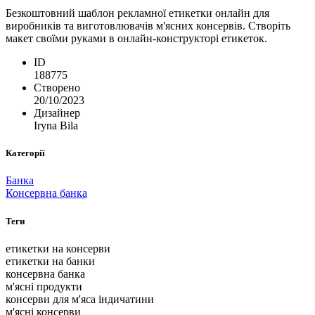
Безкоштовний шаблон рекламної етикетки онлайн для
виробників та виготовлювачів м'ясних консервів. Створіть
макет своїми руками в онлайн-конструкторі етикеток.
ID
188775
Створено
20/10/2023
Дизайнер
Iryna Bila
Категорії
Банка
Консервна банка
Теги
етикетки на консерви
етикетки на банки
консервна банка
м'ясні продукти
консерви для м'яса індичатини
м'ясні консерви