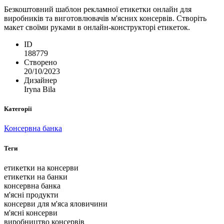
Безкоштовний шаблон рекламної етикетки онлайн для
виробників та виготовлювачів м'ясних консервів. Створіть
макет своїми руками в онлайн-конструкторі етикеток.
ID
188779
Створено
20/10/2023
Дизайнер
Iryna Bila
Категорії
Консервна банка
Теги
етикетки на консерви
етикетки на банки
консервна банка
м'ясні продукти
консерви для м'яса яловичини
м'ясні консерви
виробництво консервів