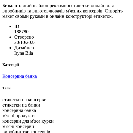
Безкоштовний шаблон рекламної етикетки онлайн для
виробників та виготовлювачів м'ясних консервів. Створіть
макет своїми руками в онлайн-конструкторі етикеток.
ID
188780
Створено
20/10/2023
Дизайнер
Iryna Bila
Категорії
Консервна банка
Теги
етикетки на консерви
етикетки на банки
консервна банка
м'ясні продукти
консерви для м'яса курки
м'ясні консерви
виробництво консервів