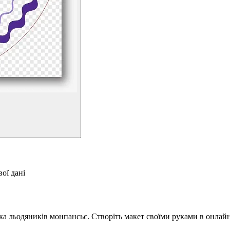
ої дані
 льодяників монпансьє. Створіть макет своїми руками в онлайн