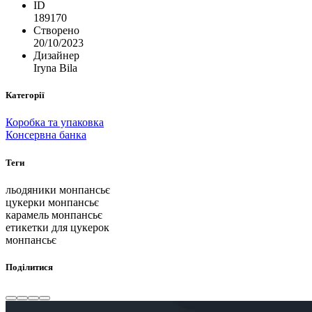
ID
189170
Створено
20/10/2023
Дизайнер
Iryna Bila
Категорії
Коробка та упаковка
Консервна банка
Теги
льодяники монпансьє
цукерки монпансьє
карамель монпансьє
етикетки для цукерок
монпансьє
Поділитися